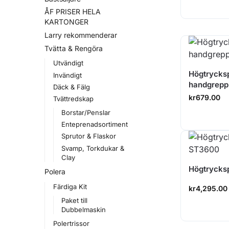
ÅF PRISER HELA
KARTONGER
Larry rekommenderar
Tvätta & Rengöra
Utvändigt
Högtrycks
Invändigt
handgrepp
Däck & Fälg
kr
679.00
Tvättredskap
Borstar/Penslar
Enteprenadsortiment
Sprutor & Flaskor
Svamp, Torkdukar &
Clay
Högtrycks
Polera
Färdiga Kit
kr
4,295.00
Paket till
Dubbelmaskin
Polertrissor