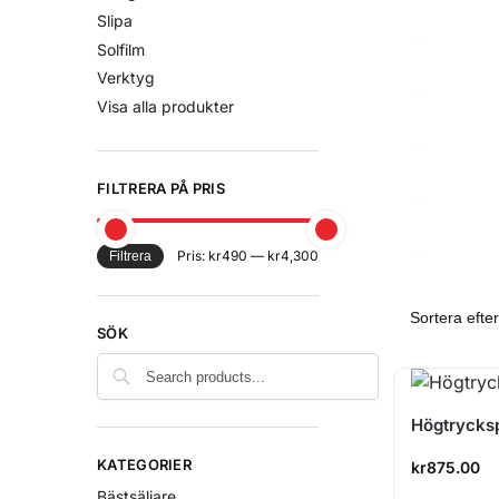
Slipa
Solfilm
Verktyg
Visa alla produkter
FILTRERA PÅ PRIS
Pris:
kr490
—
kr4,300
Filtrera
SÖK
Högtrycksp
KATEGORIER
kr
875.00
Bästsäljare