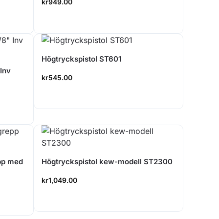
kr
949.00
Högtryckspistol ST601
Inv
kr
545.00
pp med
Högtryckspistol kew-modell ST2300
kr
1,049.00