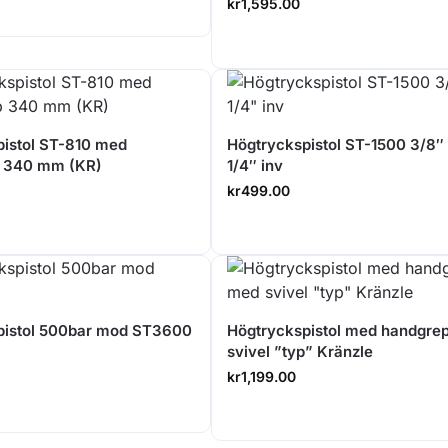
kr
1,595.00
pistol ST-810 med
Högtryckspistol ST-1500 3/8″ 
 340 mm (KR)
1/4″ inv
kr
499.00
pistol 500bar mod ST3600
Högtryckspistol med handgre
svivel ”typ” Kränzle
kr
1,199.00