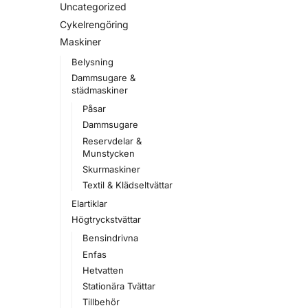
Uncategorized
Cykelrengöring
Maskiner
Belysning
Dammsugare &
städmaskiner
Påsar
Dammsugare
Reservdelar &
Munstycken
Skurmaskiner
Textil & Klädseltvättar
Elartiklar
Högtryckstvättar
Bensindrivna
Enfas
Hetvatten
Stationära Tvättar
Tillbehör