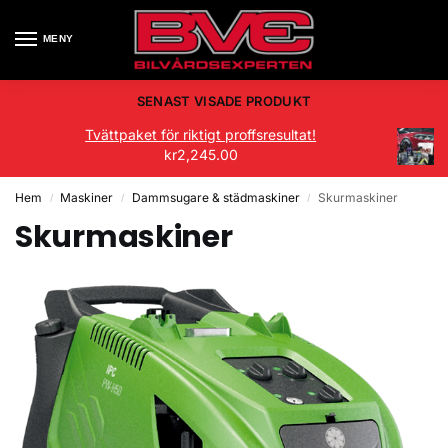
MENY
SENAST VISADE PRODUKT
Tvättpaket för riktigt proffsresultat!
kr
2,245.00
Hem
Maskiner
Dammsugare & städmaskiner
Skurmaskiner
/
/
/
Skurmaskiner