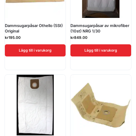
Dammsugarpåsar Othello (5St)
Dammsugarpåsar av mikrofiber
Original
(10st) NRG 1/30
kr
195.00
kr
849.00
Lägg till i varukorg
Lägg till i varukorg