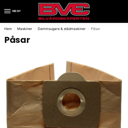
MENY
Hem
Maskiner
Dammsugare & städmaskiner
Påsar
/
/
/
Påsar