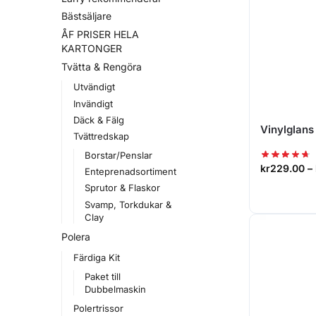
Bästsäljare
ÅF PRISER HELA
KARTONGER
Tvätta & Rengöra
Utvändigt
Invändigt
Däck & Fälg
Vinylglans 
Tvättredskap
Borstar/Penslar
kr
229.00
–
Enteprenadsortiment
Sprutor & Flaskor
Svamp, Torkdukar &
Clay
Polera
Färdiga Kit
Paket till
Dubbelmaskin
Polertrissor