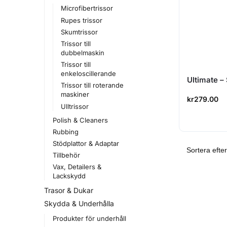
Microfibertrissor
Rupes trissor
Skumtrissor
Trissor till
dubbelmaskin
Trissor till
enkeloscillerande
Ultimate –
Trissor till roterande
maskiner
kr
279.00
Ulltrissor
Polish & Cleaners
Rubbing
Stödplattor & Adaptar
Tillbehör
Vax, Detailers &
Lackskydd
Trasor & Dukar
Skydda & Underhålla
Produkter för underhåll