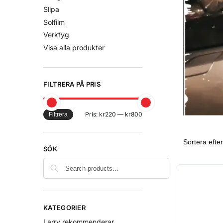
Slipa
Solfilm
Verktyg
Visa alla produkter
FILTRERA PÅ PRIS
Pris:
kr220
—
kr800
Filtrera
SÖK
KATEGORIER
Larry rekommenderar