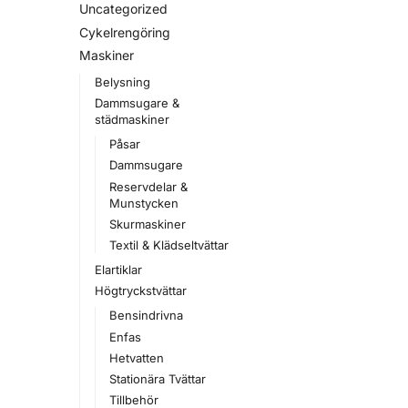
Uncategorized
Cykelrengöring
Maskiner
Belysning
Dammsugare &
städmaskiner
Påsar
Dammsugare
Reservdelar &
Munstycken
Skurmaskiner
Textil & Klädseltvättar
Elartiklar
Högtryckstvättar
Bensindrivna
Enfas
Hetvatten
Stationära Tvättar
Tillbehör