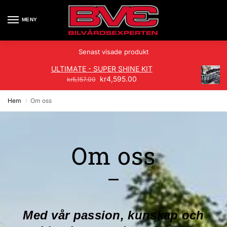
MENY
Senast visade produkt
ULTIMATE - SUPER SHINE KIT
kr
4,595.00
kr
5,157.00
Hem
Om oss
/
Om oss
Med vår passion, kunskap och