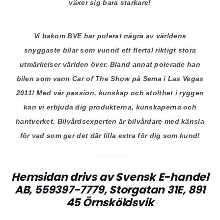
växer sig bara starkare!
Vi bakom BVE har polerat några av världens
snyggaste bilar som vunnit ett flertal riktigt stora
utmärkelser världen över. Bland annat polerade han
bilen som vann Car of The Show på Sema i Las Vegas
2011! Med vår passion, kunskap och stolthet i ryggen
kan vi erbjuda dig produkterna, kunskaperna och
hantverket. Bilvårdsexperten är bilvårdare med känsla
för vad som ger det där lilla extra för dig som kund!
Det är med stolthet och glädje som vi erbjuder er våra tjänster och produkter!
Hemsidan drivs av Svensk E-handel
AB, 559397-7779, Storgatan 31E, 891
45 Örnsköldsvik