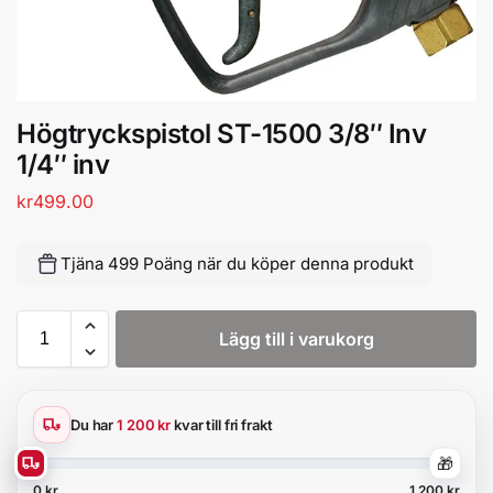
Högtryckspistol ST-1500 3/8″ Inv
1/4″ inv
kr
499.00
Tjäna 499 Poäng när du köper denna produkt
Lägg till i varukorg
Du har
1 200 kr
kvar till fri frakt
🎁
0 kr
1 200 kr