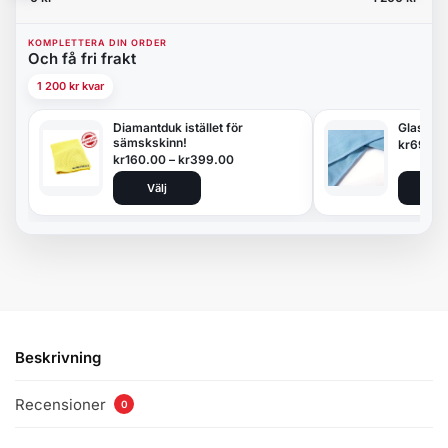
KOMPLETTERA DIN ORDER
Och få fri frakt
1 200 kr kvar
Diamantduk istället för
Glasduk
sämskskinn!
kr
69.00
kr
160.00
–
kr
399.00
Välj
Lägg 
Beskrivning
Recensioner
0