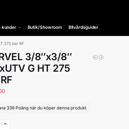
 kunder
Butik/Showroom
BIlvårdsguider
T 275 bar RF
RVEL 3/8″x3/8″
xUTV G HT 275
 RF
00
äna 339 Poäng när du köper denna produkt