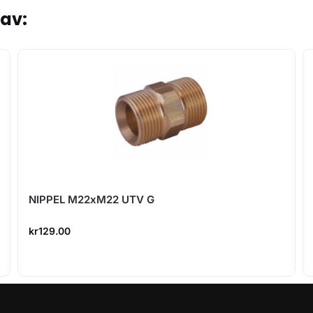
tav:
NIPPEL M22xM22 UTV G
kr
129.00