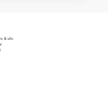
v. & utv.
ar
i