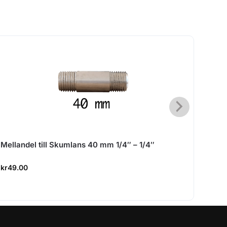
Mellandel till Skumlans 40 mm 1/4″ – 1/4″
SKRU
kr
49.00
kr
149