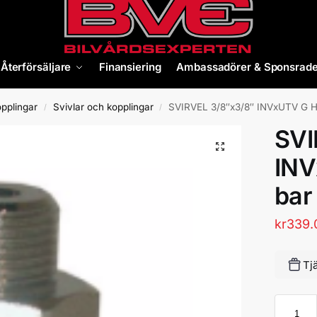
Återförsäljare
Finansiering
Ambassadörer & Sponsrade
opplingar
Svivlar och kopplingar
SVIRVEL 3/8″x3/8″ INVxUTV G H
/
/
SVI
INV
bar
kr
339.
Tj