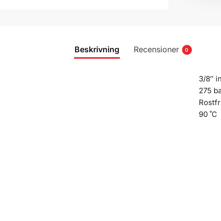
Beskrivning
Recensioner
0
3/8″ in
275 b
Rostfr
90 ˚C