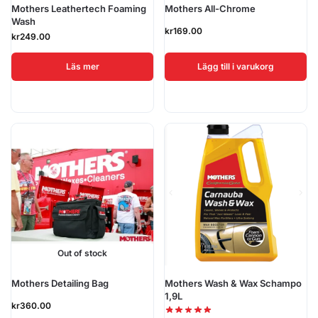
Mothers Leathertech Foaming
Mothers All-Chrome
Wash
kr
169.00
kr
249.00
Läs mer
Lägg till i varukorg
Out of stock
Mothers Detailing Bag
Mothers Wash & Wax Schampo
1,9L
kr
360.00