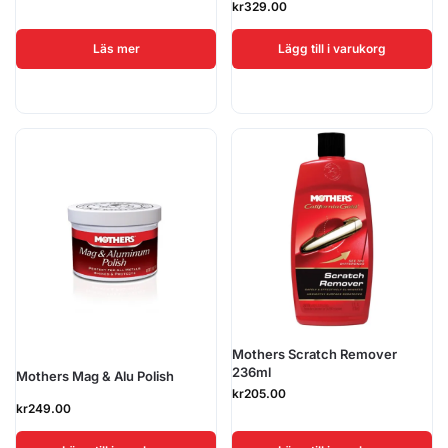
kr
329.00
Läs mer
Lägg till i varukorg
Mothers Scratch Remover
236ml
Mothers Mag & Alu Polish
kr
205.00
kr
249.00