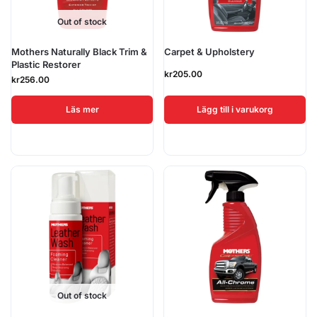
Out of stock
Mothers Naturally Black Trim &
Carpet & Upholstery
Plastic Restorer
kr
205.00
kr
256.00
Läs mer
Lägg till i varukorg
Out of stock