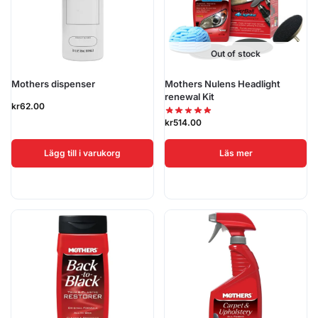
Out of stock
Mothers dispenser
Mothers Nulens Headlight
renewal Kit
kr
62.00
kr
514.00
Lägg till i varukorg
Läs mer