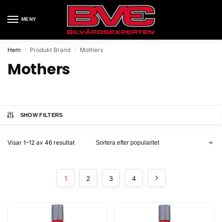
MENY
Hem
Produkt Brand
Mothers
/
/
Mothers
SHOW FILTERS
Visar 1–12 av 46 resultat
1
2
3
4