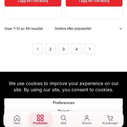
Lägg till i varukorg
Lägg till i varukorg
Visar 1–12 av 46 resultat
1
2
3
4
Hem
Produkter
Sök
Konto
Kundvagn