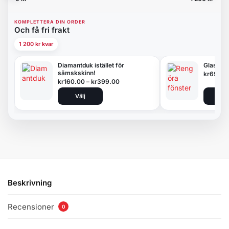
KOMPLETTERA DIN ORDER
Och få fri frakt
1 200 kr kvar
Diamantduk istället för
Glasduk
sämskskinn!
kr
69.00
kr
160.00
–
kr
399.00
Välj
Lägg 
Beskrivning
Recensioner
0