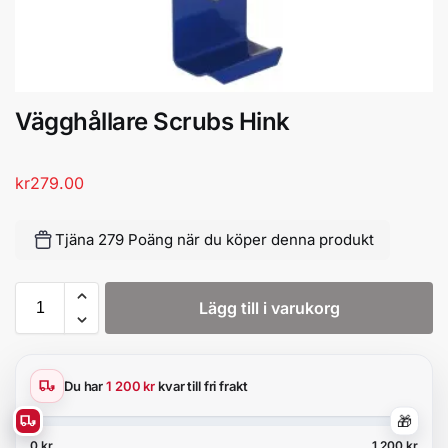
Vägghållare Scrubs Hink
kr
279.00
Tjäna 279 Poäng när du köper denna produkt
Lägg till i varukorg
Du har
1 200 kr
kvar till fri frakt
🎁
0 kr
1 200 kr