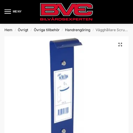
MENY
Hem
Övrigt
Övriga tillbehör
Handrengöring
Vägghållare Scrubs Hink
/
/
/
/