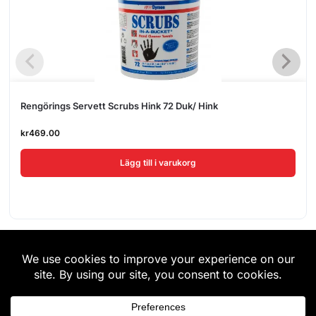
Rengörings Servett Scrubs Hink 72 Duk/ Hink
kr
469.00
Lägg till i varukorg