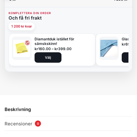
KOMPLETTERA DIN ORDER
Och få fri frakt
1 200 kr kvar
Diamantduk istället för
Glasduk
sämskskinn!
kr
69.00
kr
160.00
–
kr
399.00
Välj
Lägg 
Beskrivning
Recensioner
0