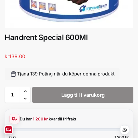
Handrent Special 600Ml
kr
139.00
Tjäna 139 Poäng när du köper denna produkt
Lägg till i varukorg
Du har
1 200 kr
kvar till fri frakt
🎁
0 kr
1 200 kr