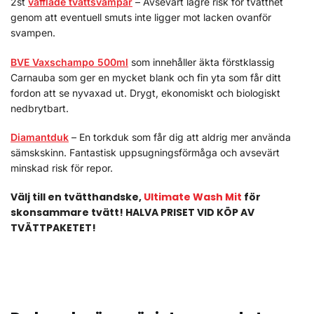
2st
våfflade tvättsvampar
– Avsevärt lägre risk för tvätthet
genom att eventuell smuts inte ligger mot lacken ovanför
svampen.
BVE Vaxschampo 500ml
som innehåller äkta förstklassig
Carnauba som ger en mycket blank och fin yta som får ditt
fordon att se nyvaxad ut.
Drygt, ekonomiskt och biologiskt
nedbrytbart.
Diamantduk
– En torkduk som får dig att aldrig mer använda
sämskskinn.
Fantastisk uppsugningsförmåga och avsevärt
minskad risk för repor.
Välj till en tvätthandske,
Ultimate Wash Mit
för
skonsammare tvätt! HALVA PRISET VID KÖP AV
TVÄTTPAKETET!
tv
ättpaket paketet innehåller tvättmedel