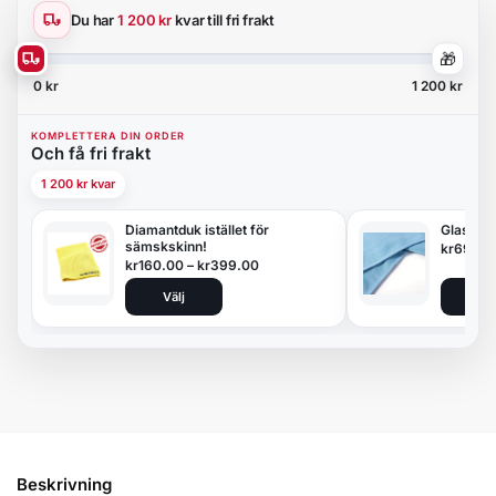
Du har
1 200 kr
kvar till fri frakt
🎁
0 kr
1 200 kr
KOMPLETTERA DIN ORDER
Och få fri frakt
1 200 kr kvar
Diamantduk istället för
Glasduk
sämskskinn!
kr
69.00
kr
160.00
–
kr
399.00
Välj
Lägg 
Beskrivning