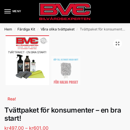
MENY
Hem
Färdiga Kit
Våra olika tvättpaket
Tvättpaket för konsumenter – en bra start!
/
/
/
Rea!
Tvättpaket för konsumenter – en bra
start!
kr
497.00
–
kr
601.00