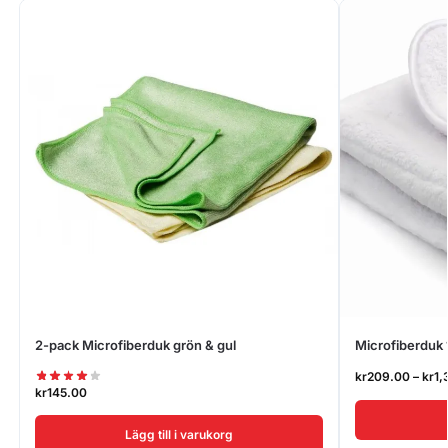
2-pack Microfiberduk grön & gul
Microfiberduk
kr
209.00
–
kr
1,
kr
145.00
Lägg till i varukorg