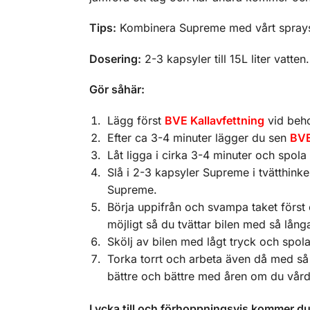
Tips:
Kombinera Supreme med vårt spra
Dosering:
2-3 kapsyler till 15L liter vatt
Gör såhär:
Lägg först
BVE Kallavfettning
vid beho
Efter ca 3-4 minuter lägger du sen
BVE
Låt ligga i cirka 3-4 minuter och spola
Slå i 2-3 kapsyler Supreme i tvätthin
Supreme.
Börja uppifrån och svampa taket först o
möjligt så du tvättar bilen med så lån
Skölj av bilen med lågt tryck och spol
Torka torrt och arbeta även då med s
bättre och bättre med åren om du vård
Lycka till och förhoppningsvis kommer du 