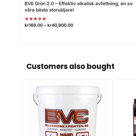
BVE Grön 2.0 – Effektiv alkalisk avfettning, en av
våra bästa storsäljare!
kr
169.00
–
kr
40,900.00
Customers also bought