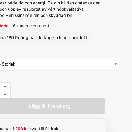
arar både tid och energi. Ge din bil den omtanke den
 och upplev resultatet av vårt högkvalitativa
po – en skinande ren och skyddad bil.
(
6
kundrecensioner)
äna 189 Poäng när du köper denna produkt
Lägg till i varukorg
Du har
1 200 kr
kvar till fri frakt