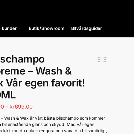
 kunder
Butik/Showroom
BIlvårdsguider
xschampo
reme – Wash &
 Vår egen favorit!
0ML
00
–
kr
699.00
– Wash & Wax är vårt bästa bilschampo som kommer
in bil enastående glans och skydd. Med vår egen
odukt kan du enkelt rengöra och vaxa din bil samtidigt,