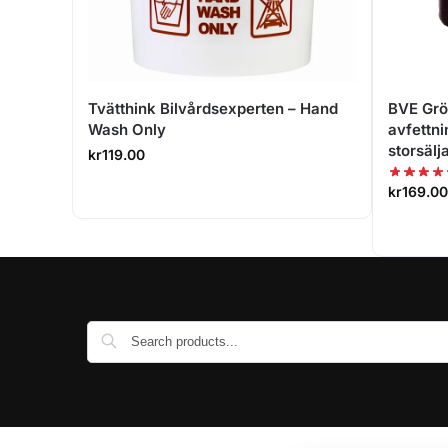
Tvätthink Bilvårdsexperten – Hand
BVE Grön
Wash Only
avfettni
storsälj
kr
119.00
kr
169.00