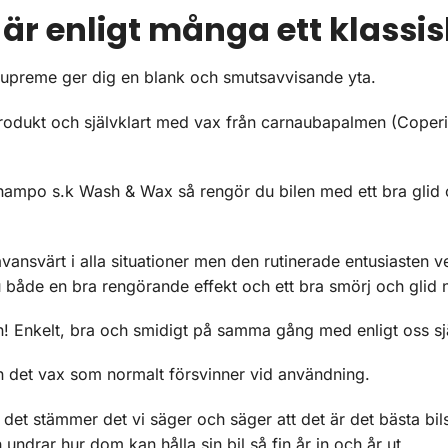
är enligt många ett klass
 Supreme ger dig en blank och smutsavvisande yta.
n-produkt och självklart med vax från carnaubapalmen (Coperi
hampo s.k Wash & Wax så rengör du bilen med ett bra glid oc
ävansvärt i alla situationer men den rutinerade entusiasten ve
åde en bra rengörande effekt och ett bra smörj och glid nä
en! Enkelt, bra och smidigt på samma gång med enligt oss sj
ken det vax som normalt försvinner vid användning.
 det stämmer det vi säger och säger att det är det bästa b
ndrar hur dom kan hålla sin bil så fin år in och år ut.