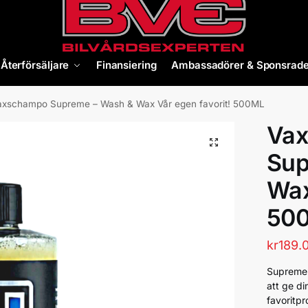
Återförsäljare
Finansiering
Ambassadörer & Sponsrade
axschampo Supreme – Wash & Wax Vår egen favorit! 500ML
Va
Sup
Wax
50
kr
189.
Supreme 
att ge d
favoritpr