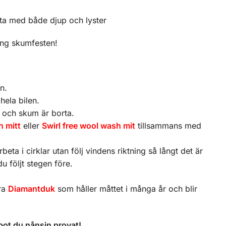
ta med både djup och lyster
gång skumfesten!
n.
hela bilen.
r och skum är borta.
h mitt
eller
Swirl free wool wash mit
tillsammans med
ta i cirklar utan följ vindens riktning så långt det är
u följt stegen före.
ra
Diamantduk
som håller måttet i många år och blir
pot du nånsin provat!