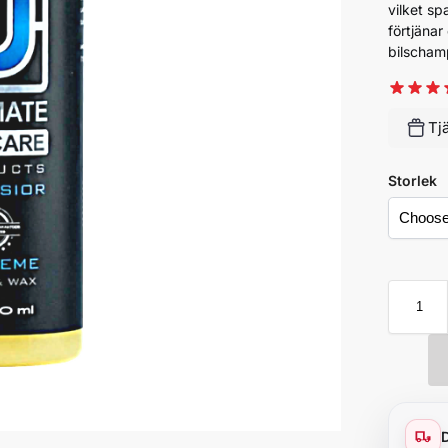
vilket sp
förtjänar
bilscham
Tj
Storlek