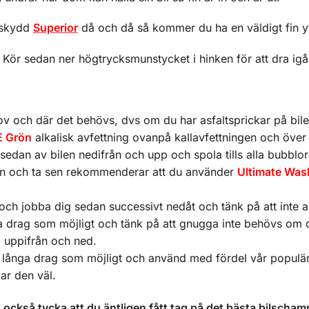
yskydd
Superior
då och då så kommer du ha en väldigt fin y
en. Kör sedan ner högtrycksmunstycket i hinken för att dra i
v och där det behövs, dvs om du har asfaltsprickar på bile
 Grön
alkalisk avfettning ovanpå kallavfettningen och över 
 sedan av bilen nedifrån och upp och spola tills alla bubblo
ken och ta sen rekommenderar att du använder
Ultimate Was
ch jobba dig sedan successivt nedåt och tänk på att inte arbe
ga drag som möjligt och tänk på att gnugga inte behövs om d
a uppifrån och ned.
å långa drag som möjligt och använd med fördel vår populä
ar den väl.
också tycka att du äntligen fått tag på det bästa bilscham