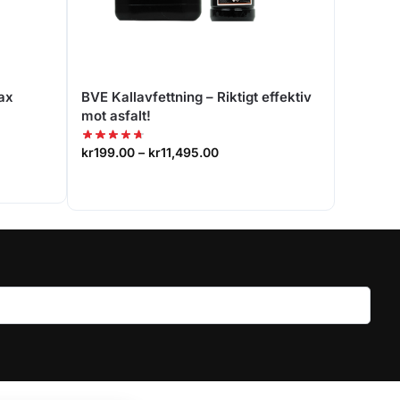
vax
BVE Kallavfettning – Riktigt effektiv
mot asfalt!
kr
199.00
–
kr
11,495.00