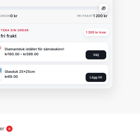
🎁
0 kr
1 200 kr
KORGEN
FRI FRAKT
TERA DIN ORDER
1 200 kr kvar
fri frakt
Diamantduk istället för sämskskinn!
kr
160.00
–
kr
399.00
Välj
Glasduk 25x25cm
kr
69.00
Lägg till
er
6