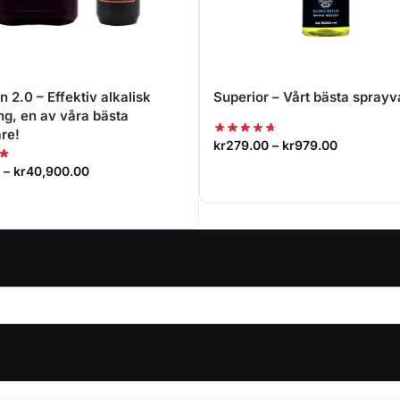
 2.0 – Effektiv alkalisk
Superior – Vårt bästa spray
ng, en av våra bästa
are!
kr
279.00
–
kr
979.00
–
kr
40,900.00