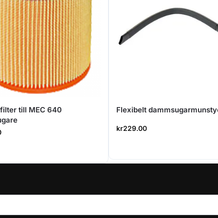
ilter till MEC 640
Flexibelt dammsugarmunstyc
gare
kr
229.00
0