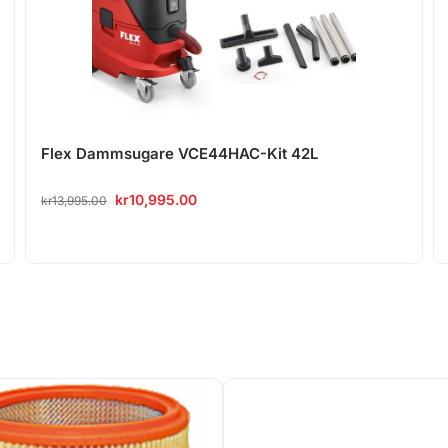
Flex Dammsugare VCE44HAC-Kit 42L
kr
10,995.00
kr
13,995.00