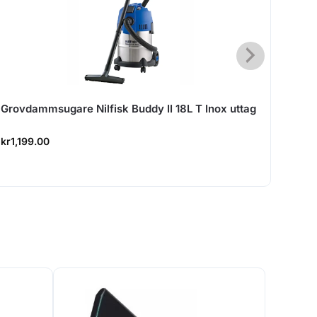
Grovdammsugare Nilfisk Buddy II 18L T Inox uttag
Flex
kr
1,199.00
kr
6,1