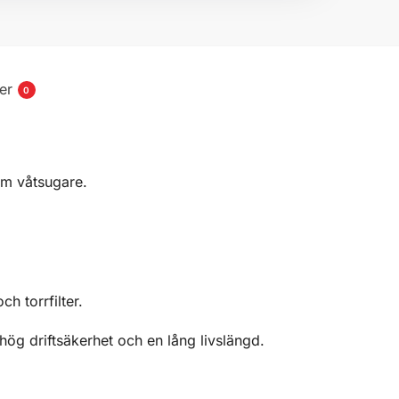
er
0
om våtsugare.
h torrfilter.
hög driftsäkerhet och en lång livslängd.