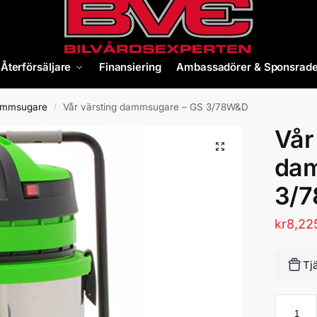
Återförsäljare
Finansiering
Ambassadörer & Sponsrade
mmsugare
Vår värsting dammsugare – GS 3/78W&D
/
Vår
dam
3/
kr
8,22
Tj