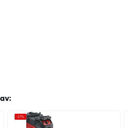
tav:
-21%