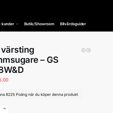
 kunder
Butik/Showroom
BIlvårdsguider
 värsting
msugare – GS
78W&D
5.00
äna 8225 Poäng när du köper denna produkt