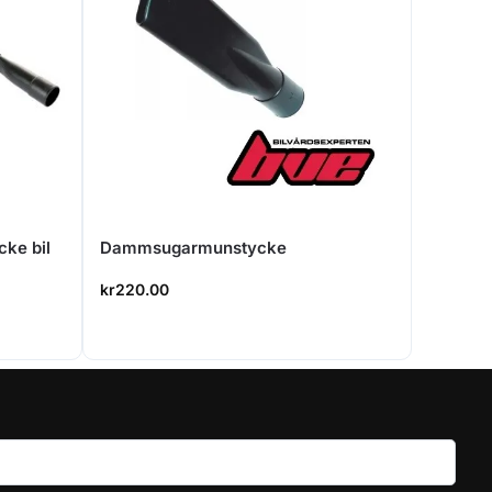
ke bil
Dammsugarmunstycke
kr
220.00