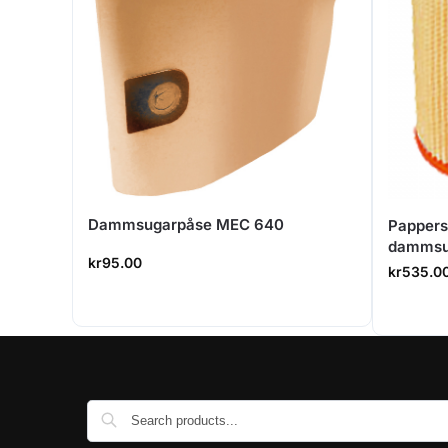
Dammsugarpåse MEC 640
Pappersf
dammsu
kr
95.00
kr
535.0