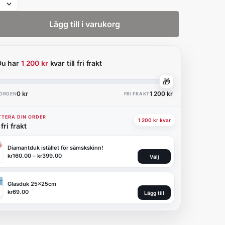
Lägg till i varukorg
Du har
1 200 kr
kvar till fri frakt
🎁
0 kr
1 200 kr
KORGEN
FRI FRAKT
TERA DIN ORDER
1 200 kr kvar
fri frakt
Diamantduk istället för sämskskinn!
kr
160.00
–
kr
399.00
Välj
Glasduk 25x25cm
kr
69.00
Lägg till