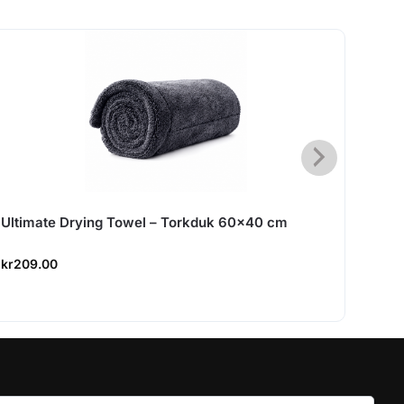
Ultimate Drying Towel – Torkduk 60×40 cm
Vaxs
favo
kr
209.00
kr
699