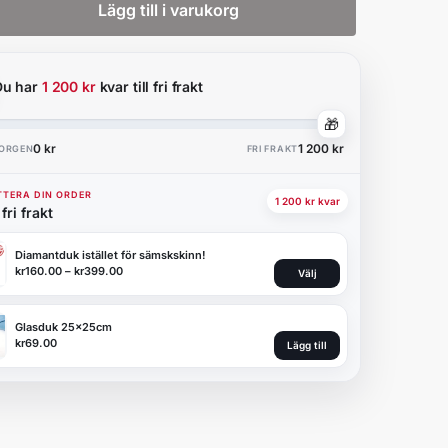
Lägg till i varukorg
Du har
1 200 kr
kvar till fri frakt
🎁
0 kr
1 200 kr
KORGEN
FRI FRAKT
TERA DIN ORDER
1 200 kr kvar
fri frakt
Diamantduk istället för sämskskinn!
kr
160.00
–
kr
399.00
Välj
Glasduk 25x25cm
kr
69.00
Lägg till