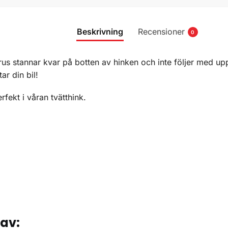
Beskrivning
Recensioner
0
 grus stannar kvar på botten av hinken och inte följer med u
ar din bil!
fekt i våran tvätthink.
tav: