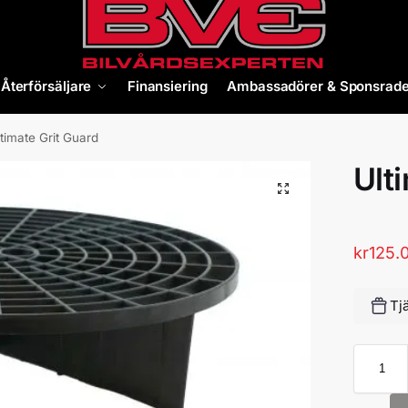
Återförsäljare
Finansiering
Ambassadörer & Sponsrade
timate Grit Guard
Ult
kr
125.
Tj