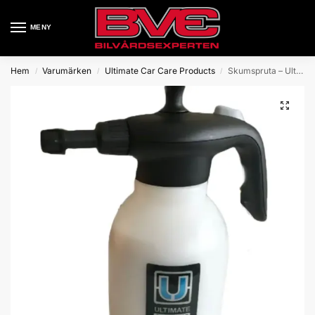
MENY
Hem
Varumärken
Ultimate Car Care Products
Skumspruta – Ultimate Foamer 2L
/
/
/