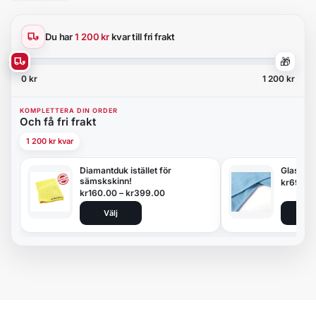
Du har
1 200 kr
kvar till fri frakt
🎁
0 kr
1 200 kr
KOMPLETTERA DIN ORDER
Och få fri frakt
1 200 kr kvar
Diamantduk istället för
Glasduk
sämskskinn!
kr
69.00
kr
160.00
–
kr
399.00
Välj
Lägg 