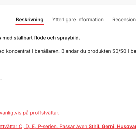
Beskrivning
Ytterligare information
Recension
med ställbart flöde och spraybild.
d koncentrat i behållaren.
Blandar du produkten 50/50 i be
.
nligtvis på proffstvättar.
ttvättar C, D, E, P-serien.
Passar även
Sthil, Gerni, Husqva