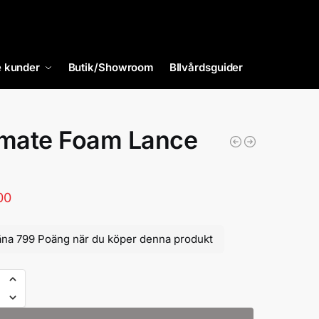
 kunder
Butik/Showroom
BIlvårdsguider
imate Foam Lance
00
äna 799 Poäng när du köper denna produkt