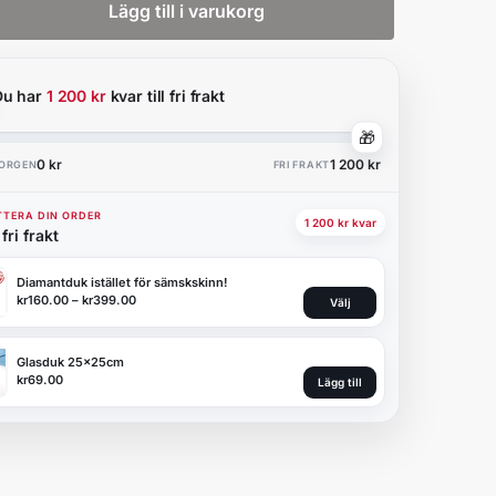
Lägg till i varukorg
Du har
1 200 kr
kvar till fri frakt
🎁
0 kr
1 200 kr
KORGEN
FRI FRAKT
TERA DIN ORDER
1 200 kr kvar
fri frakt
Diamantduk istället för sämskskinn!
kr
160.00
–
kr
399.00
Välj
Glasduk 25x25cm
kr
69.00
Lägg till