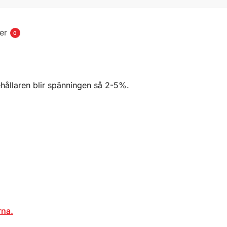
er
0
hållaren blir spänningen så 2-5%.
rna.