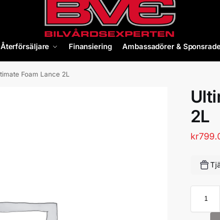
Återförsäljare
Finansiering
Ambassadörer & Sponsrade
ltimate Foam Lance 2L
Ult
2L
kr
799.
Tj