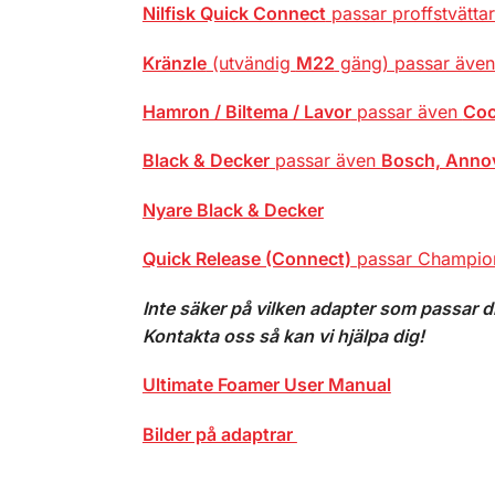
Nilfisk Quick Connect
passar proffstvätta
Kränzle
(utvändig
M22
gäng) passar äve
Hamron / Biltema / Lavor
passar även
Coc
Black & Decker
passar även
Bosch, Annov
Nyare Black & Decker
Quick Release (Connect)
passar Champion 
Inte säker på vilken adapter som passar d
Kontakta oss så kan vi hjälpa dig!
Ultimate Foamer User Manual
Bilder på adaptrar