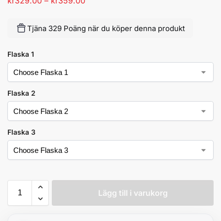
kr
329.00
–
kr
359.00
Tjäna 329 Poäng när du köper denna produkt
Flaska 1
Flaska 2
Flaska 3
Lägg till i varukorg