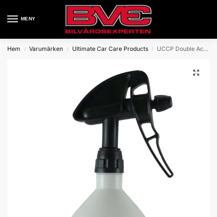
MENY
Hem
Varumärken
Ultimate Car Care Products
UCCP Double Action Trigger Sprayer ”360” 3-pack
/
/
/