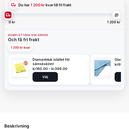
Du har
1 200 kr
kvar till fri frakt
🎁
0 kr
1 200 kr
KOMPLETTERA DIN ORDER
Och få fri frakt
1 200 kr kvar
Diamantduk istället för
Glasduk
sämskskinn!
kr
69.00
kr
160.00
–
kr
399.00
Välj
Lägg 
Beskrivning