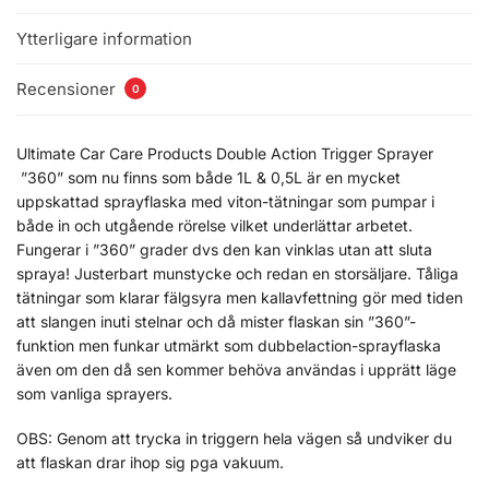
Ytterligare information
Recensioner
0
Ultimate Car Care Products Double Action Trigger Sprayer
”360” som nu finns som både 1L & 0,5L är en mycket
uppskattad sprayflaska med viton-tätningar som pumpar i
både in och utgående rörelse vilket underlättar arbetet.
Fungerar i ”360” grader dvs den kan vinklas utan att sluta
spraya! Justerbart munstycke och redan en storsäljare. Tåliga
tätningar som klarar fälgsyra men kallavfettning gör med tiden
att slangen inuti stelnar och då mister flaskan sin ”360”-
funktion men funkar utmärkt som dubbelaction-sprayflaska
även om den då sen kommer behöva användas i upprätt läge
som vanliga sprayers.
OBS: Genom att trycka in triggern hela vägen så undviker du
att flaskan drar ihop sig pga vakuum.