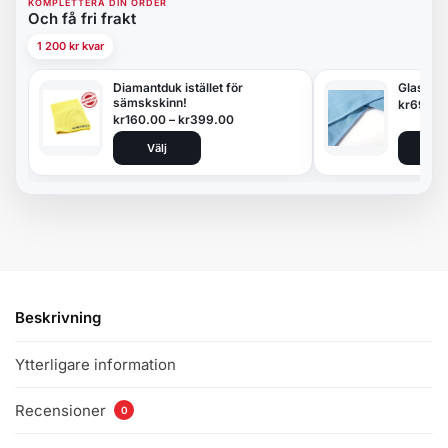
KOMPLETTERA DIN ORDER
Och få fri frakt
1 200 kr kvar
Diamantduk istället för
Glasduk
sämskskinn!
kr
69.00
kr
160.00
–
kr
399.00
Välj
Lägg 
Beskrivning
Ytterligare information
Recensioner
0