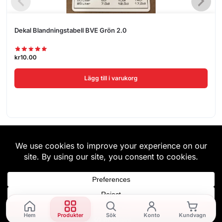
Dekal Blandningstabell BVE Grön 2.0
kr
10.00
Lägg till i varukorg
Hem
Produkter
Sök
Konto
Kundvagn