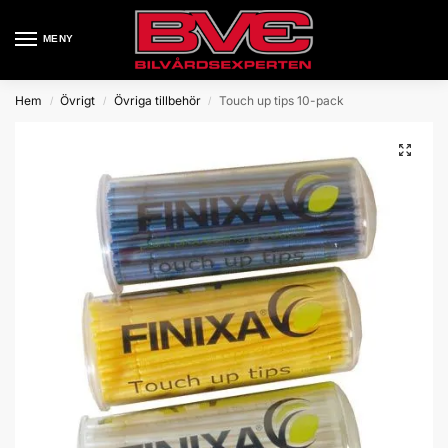
MENY
Hem
Övrigt
Övriga tillbehör
Touch up tips 10-pack
/
/
/