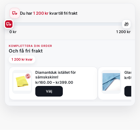
Du har
1 200 kr
kvar till fri frakt
🎁
0 kr
1 200 kr
KOMPLETTERA DIN ORDER
Och få fri frakt
1 200 kr kvar
Diamantduk istället för
Glasduk
sämskskinn!
kr
69.00
kr
160.00
–
kr
399.00
Välj
Lägg 