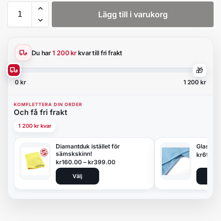
Lägg till i varukorg
Du har
1 200 kr
kvar till fri frakt
🎁
0 kr
1 200 kr
KOMPLETTERA DIN ORDER
Och få fri frakt
1 200 kr kvar
Diamantduk istället för
Glasduk
sämskskinn!
kr
69.00
kr
160.00
–
kr
399.00
Välj
Lägg 