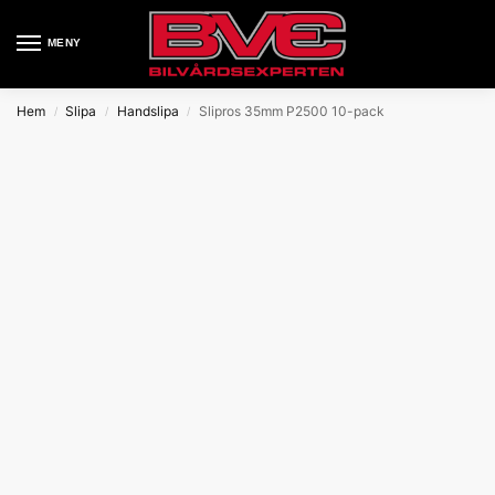
MENY
Hem
Slipa
Handslipa
Slipros 35mm P2500 10-pack
/
/
/