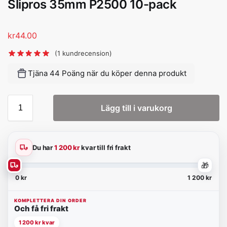
Slipros 35mm P2500 10-pack
kr
44.00
(
1
kundrecension)
Tjäna 44 Poäng när du köper denna produkt
Lägg till i varukorg
Du har
1 200 kr
kvar till fri frakt
🎁
0 kr
1 200 kr
KOMPLETTERA DIN ORDER
Och få fri frakt
1 200 kr kvar