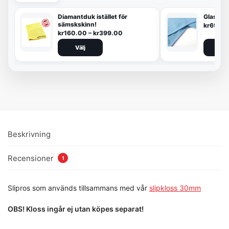
Diamantduk istället för
Glasdu
sämskskinn!
kr
69.00
kr
160.00
–
kr
399.00
Välj
Lägg 
Beskrivning
Recensioner
1
Slipros som används tillsammans med vår
slipkloss 30mm
OBS! Kloss ingår ej utan köpes separat!