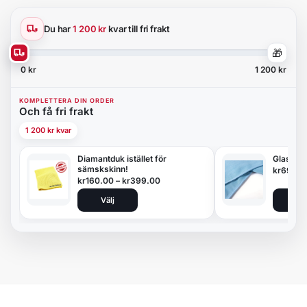
Du har
1 200 kr
kvar till fri frakt
🎁
0 kr
1 200 kr
KOMPLETTERA DIN ORDER
Och få fri frakt
1 200 kr kvar
Diamantduk istället för
Glasduk
sämskskinn!
kr
69.00
kr
160.00
–
kr
399.00
Välj
Lägg 