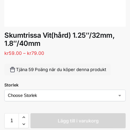
Skumtrissa Vit(hård) 1.25″/32mm,
1.8″/40mm
kr
59.00
–
kr
79.00
Tjäna 59 Poäng när du köper denna produkt
Storlek
Lägg till i varukorg