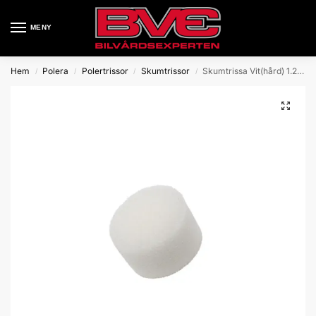
MENY
Hem
Polera
Polertrissor
Skumtrissor
Skumtrissa Vit(hård) 1.25″/32mm, 1.8″/40mm
/
/
/
/