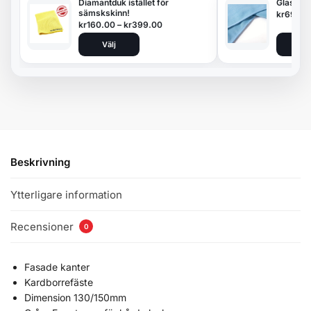
Diamantduk istället för
Glasduk
sämskskinn!
kr
69.00
kr
160.00
–
kr
399.00
Välj
Lägg 
Beskrivning
Ytterligare information
Recensioner
0
Fasade kanter
Kardborrefäste
Dimension 130/150mm