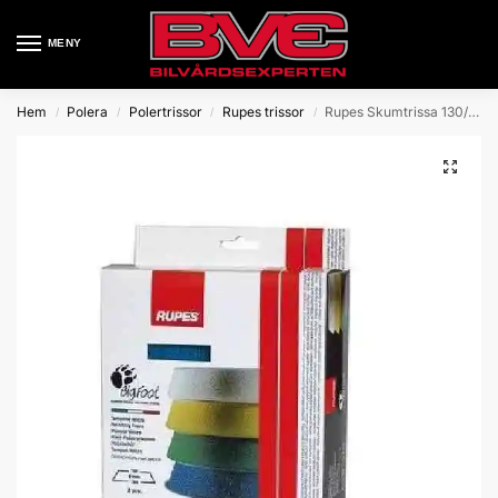
MENY
Hem
Polera
Polertrissor
Rupes trissor
Rupes Skumtrissa 130/150mm 2-Pack
/
/
/
/