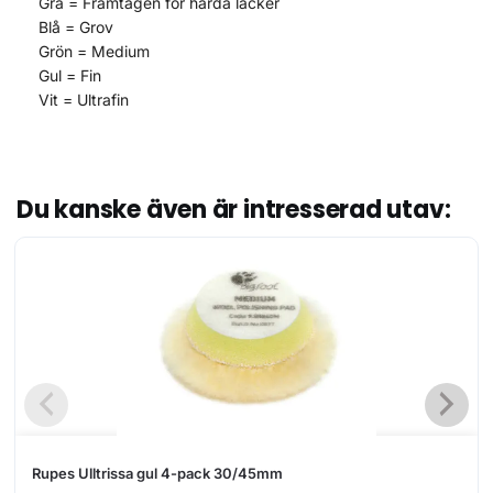
Grå = Framtagen för hårda lacker
Blå = Grov
Grön = Medium
Gul = Fin
Vit = Ultrafin
Du kanske även är intresserad utav:
Rupes Ulltrissa gul 4-pack 30/45mm