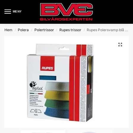
MENY
Hem
Polera
Polertrissor
Rupes trissor
Rupes Polersvamp blå 2-pack 150/180
/
/
/
/