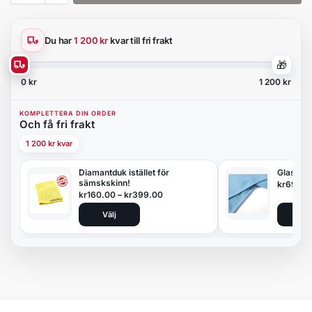
Du har
1 200 kr
kvar till fri frakt
🎁
0 kr
1 200 kr
KOMPLETTERA DIN ORDER
Och få fri frakt
1 200 kr kvar
Diamantduk istället för
Glasduk
sämskskinn!
kr
69.00
kr
160.00
–
kr
399.00
Välj
Lägg 