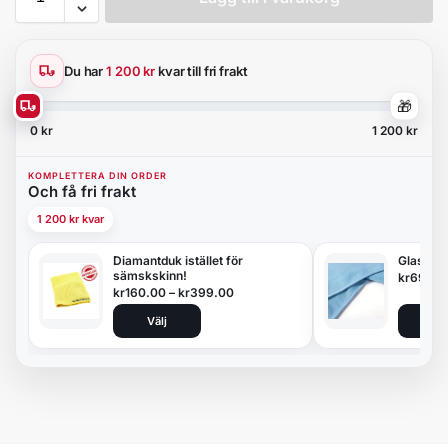
Du har
1 200 kr
kvar till fri frakt
🎁
0 kr
1 200 kr
KOMPLETTERA DIN ORDER
Och få fri frakt
1 200 kr kvar
Diamantduk istället för
Glasduk
sämskskinn!
kr
69.00
kr
160.00
–
kr
399.00
Välj
Lägg 