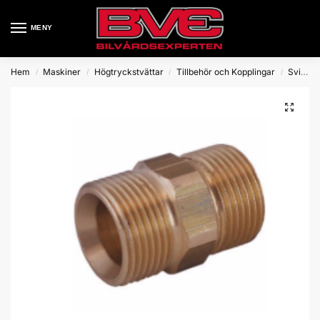
MENY
Hem
Maskiner
Högtryckstvättar
Tillbehör och Kopplingar
Svivlar och kopplingar
/
/
/
/