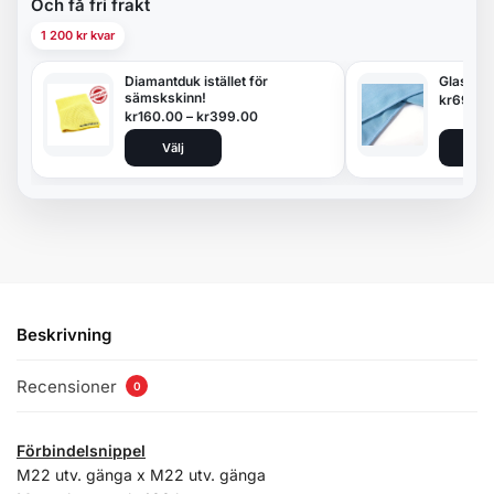
Och få fri frakt
1 200 kr kvar
Diamantduk istället för
Glasduk
sämskskinn!
kr
69.00
kr
160.00
–
kr
399.00
Välj
Lägg 
Beskrivning
Recensioner
0
Förbindelsnippel
M22 utv. gänga x M22 utv. gänga