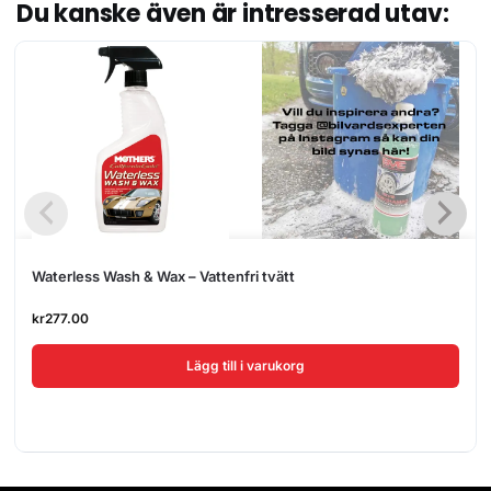
Du kanske även är intresserad utav:
Waterless Wash & Wax – Vattenfri tvätt
kr
277.00
Lägg till i varukorg