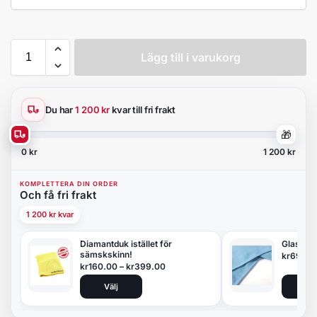
Lägg till i varukorg
Du har
1 200 kr
kvar till fri frakt
🎁
0 kr
1 200 kr
KOMPLETTERA DIN ORDER
Och få fri frakt
1 200 kr kvar
Diamantduk istället för
Glasduk
sämskskinn!
kr
69.00
kr
160.00
–
kr
399.00
Välj
Lägg 