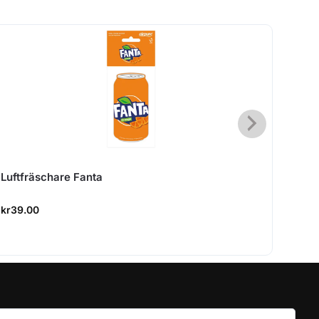
Luftfräschare Fanta
Luft
kr
39.00
kr
99.