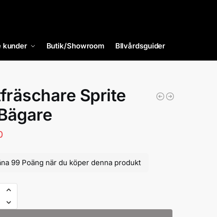
 kunder
Butik/Showroom
BIlvårdsguider
tfräschare Sprite
Bägare
0
äna 99 Poäng när du köper denna produkt