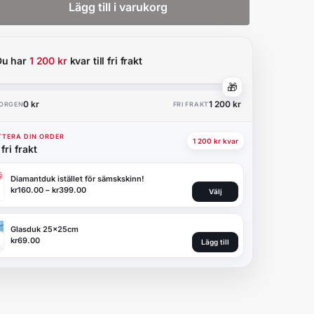
Lägg till i varukorg
Du har
1 200 kr
kvar till fri frakt
🎁
0 kr
1 200 kr
KORGEN
FRI FRAKT
TERA DIN ORDER
1 200 kr kvar
fri frakt
Diamantduk istället för sämskskinn!
kr
160.00
–
kr
399.00
Välj
Glasduk 25x25cm
kr
69.00
Lägg till