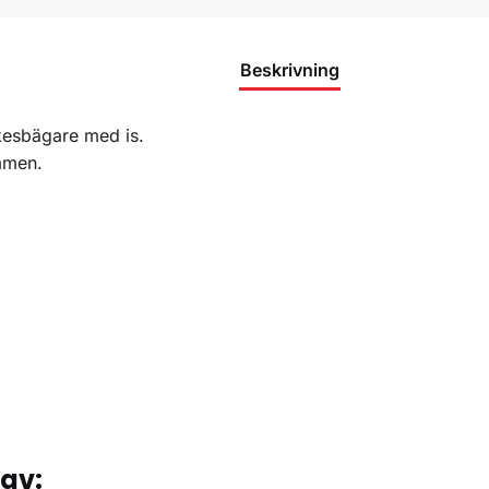
Beskrivning
kesbägare med is.
ymmen.
tav: