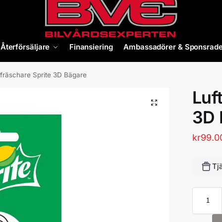
Återförsäljare
Finansiering
Ambassadörer & Sponsrade
tfräschare Sprite 3D Bägare
Luf
3D 
kr
99.0
Tj