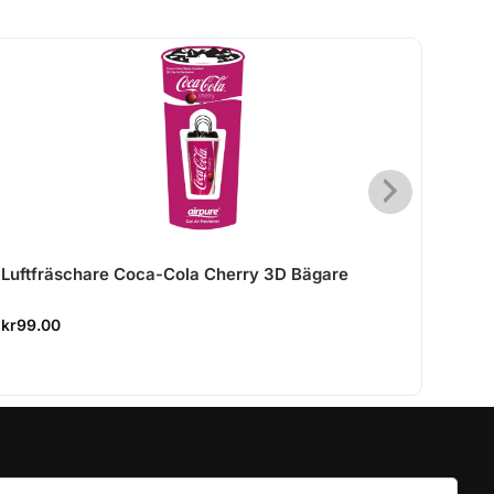
Luftfräschare Coca-Cola Cherry 3D Bägare
Luftf
kr
99.00
kr
99.