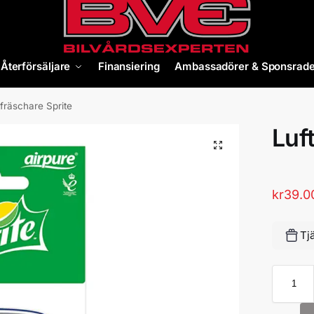
Återförsäljare
Finansiering
Ambassadörer & Sponsrade
tfräschare Sprite
Luf
kr
39.0
Tj