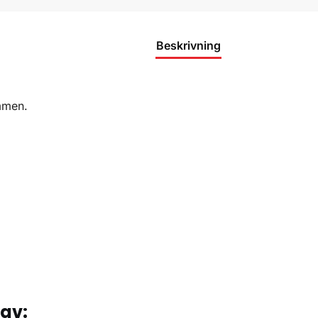
Beskrivning
ymmen.
tav: