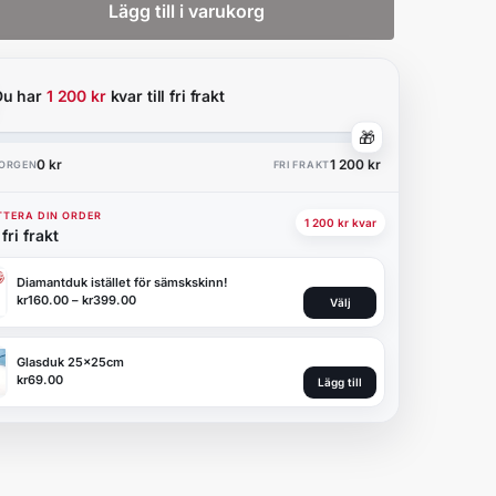
Lägg till i varukorg
Du har
1 200 kr
kvar till fri frakt
🎁
0 kr
1 200 kr
KORGEN
FRI FRAKT
TERA DIN ORDER
1 200 kr kvar
fri frakt
Diamantduk istället för sämskskinn!
kr
160.00
–
kr
399.00
Välj
Glasduk 25x25cm
kr
69.00
Lägg till