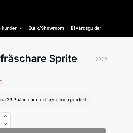
 kunder
Butik/Showroom
BIlvårdsguider
tfräschare Sprite
0
äna 39 Poäng när du köper denna produkt