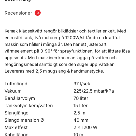
Recensioner
0
Kemak klädseltvätt rengör bilklädslar och textiler enkelt. Med
en rostfri tank, två motorer på 1200W/st får du en kraftfull
maskin som håller i många år. Den har ett justerbart
värmeelement på 0-90° för sprayfunktionen, för att lättare lösa
upp smuts. Med maskinen kan man lägga på vatten och
rengöringsmedel samtidigt som den suger upp vätskan.
Levereras med 2,5 m sugslang & handmunstycke.
Luftmängd
97 l/sek
Vakuum
225/22,5 mbar/kPa
Behållarvolym
70 liter
Tankvolym kem/vatten
15 liter
Slanglängd
2,5 m
Slangdimension Ø
40 mm
Max effekt
2 x 1200 W
Kabellängd
10 m