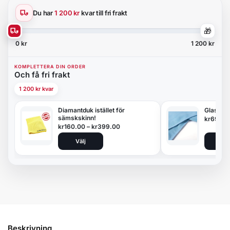
Du har
1 200 kr
kvar till fri frakt
🎁
0 kr
1 200 kr
KOMPLETTERA DIN ORDER
Och få fri frakt
1 200 kr kvar
Diamantduk istället för
Glasduk
sämskskinn!
kr
69.00
kr
160.00
–
kr
399.00
Välj
Lägg 
Beskrivning