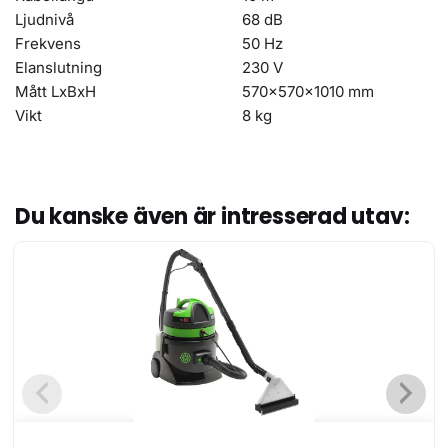
Ljudnivå
68 dB
Frekvens
50 Hz
Elanslutning
230 V
Mått LxBxH
570x570x1010 mm
Vikt
8 kg
Du kanske även är intresserad utav: