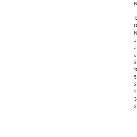
N
–
1
D
N
J
J
J
2
1
5
2
2
3
2