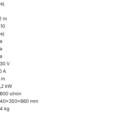
ej
2 m
10
ej
a
a
a
30 V
0 A
 m
,2 kW
800 v/min
40x350x860 mm
4 kg