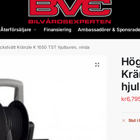
Återförsäljare
Finansiering
Ambassadörer & Sponsrade
ckstvätt Kränzle K 1050 TST hjulburen, vinda
Hög
Krä
hju
kr
6,79
Slut i