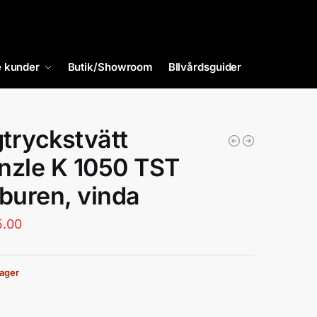
 kunder
Butik/Showroom
BIlvårdsguider
tryckstvätt
nzle K 1050 TST
lburen, vinda
5.00
 lager