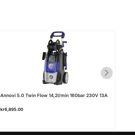
Annovi 5.0 Twin Flow 14,2l/min 160bar 230V 13A
Högtr
kr
6,895.00
kr
7,9