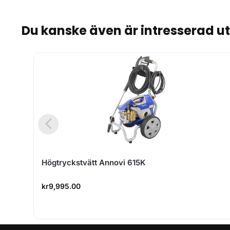
Du kanske även är intresserad u
Högtryckstvätt Annovi 615K
kr
9,995.00