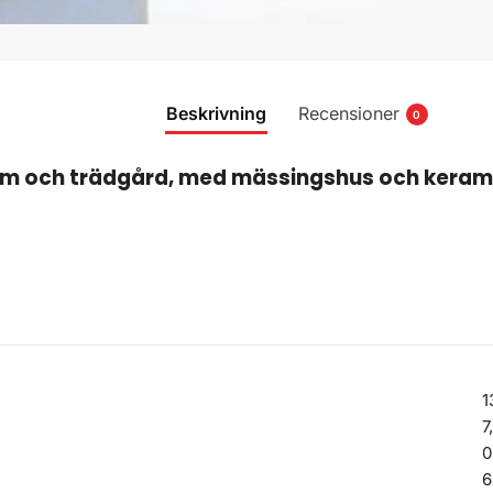
Beskrivning
Recensioner
0
 hem och trädgård, med mässingshus och keram
1
7
0
6