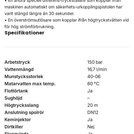
• En andra speciell differens-tryckställare som kopplar ifrån
maskinen automatiskt om säkerhets-urkopplingspistolen har
varit stängd längre än 30 sekunder.
• En överströmsutlösare som kopplar ifrån högtryckstvätten vid
för hög strömförbrukning.
Specifikationer
Arbetstryck
150 bar
Vattenmängd
16,7 l/min
Munstycksstorlek
40-06
Matarvatten max temp.
60 °C
Flottörtank
Ja
Sughöjd
–
Högtrycksslang
20 m
Anslutning spolrör
DN12
Keminjektor
Ja
Dirtkiller
Nej
Slangvinda
Ja