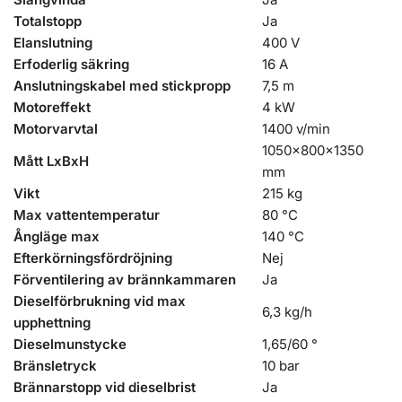
Totalstopp
Ja
Elanslutning
400 V
Erfoderlig säkring
16 A
Anslutningskabel med stickpropp
7,5 m
Motoreffekt
4 kW
Motorvarvtal
1400 v/min
1050x800x1350
Mått LxBxH
mm
Vikt
215 kg
Max vattentemperatur
80 °C
Ångläge max
140 °C
Efterkörningsfördröjning
Nej
Förventilering av brännkammaren
Ja
Dieselförbrukning vid max
6,3 kg/h
upphettning
Dieselmunstycke
1,65/60 °
Bränsletryck
10 bar
Brännarstopp vid dieselbrist
Ja