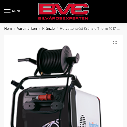
MENY
Hem
Varumärken
Kränzle
Hetvattentvätt Kränzle Therm 1017 med vinda
/
/
/