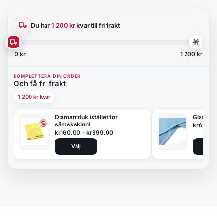
Du har
1 200 kr
kvar till fri frakt
🎁
0 kr
1 200 kr
KOMPLETTERA DIN ORDER
Och få fri frakt
1 200 kr kvar
Diamantduk istället för
Glasduk
sämskskinn!
kr
69.00
kr
160.00
–
kr
399.00
Välj
Lägg 