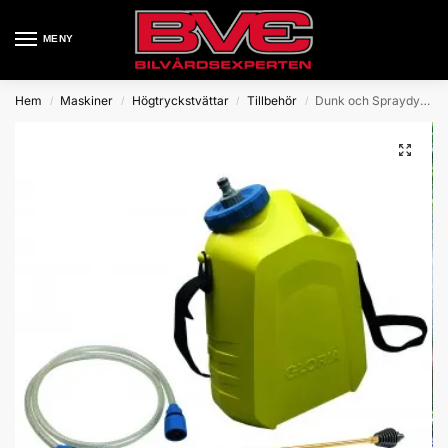
MENY
Hem
Maskiner
Högtryckstvättar
Tillbehör
Dunk och Spraydysa Gloria Multijet
/
/
/
/