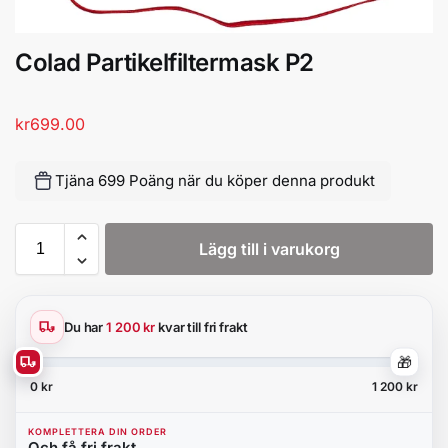
Colad Partikelfiltermask P2
kr
699.00
Tjäna 699 Poäng när du köper denna produkt
Lägg till i varukorg
Du har
1 200 kr
kvar till fri frakt
🎁
0 kr
1 200 kr
KOMPLETTERA DIN ORDER
Och få fri frakt