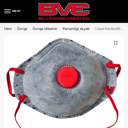
MENY
Hem
Övrigt
Övriga tillbehör
Personligt skydd
Colad Partikelfiltermask P2
/
/
/
/