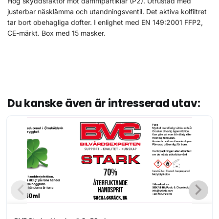
Hög skyddsfaktor mot dammpartiklar (P2). Utrustad med
justerbar näsklämma och utandningsventil. Det aktiva kolfiltret
tar bort obehagliga dofter. I enlighet med EN 149:2001 FFP2,
CE-märkt. Box med 15 masker.
Du kanske även är intresserad utav: