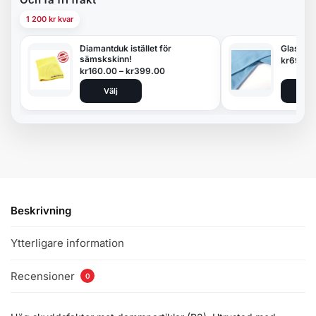
1 200 kr kvar
Diamantduk istället för
Glasduk
sämskskinn!
kr
69.00
kr
160.00
–
kr
399.00
Välj
Lägg 
Beskrivning
Ytterligare information
Recensioner
0