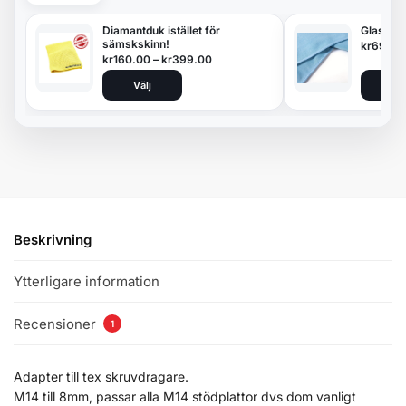
Diamantduk istället för
Glasduk
sämskskinn!
kr
69.00
kr
160.00
–
kr
399.00
Välj
Lägg 
Beskrivning
Ytterligare information
Recensioner
1
Adapter till tex skruvdragare.
M14 till 8mm, passar alla M14 stödplattor dvs dom vanligt