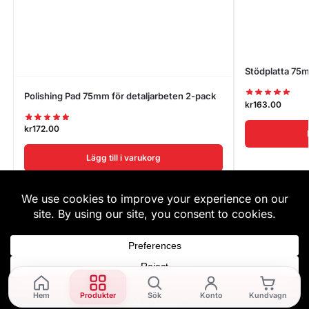
Stödplatta 75
Polishing Pad 75mm för detaljarbeten 2-pack
kr
163.00
kr
172.00
Lägg till i varukorg
Hem
Produkter
Sök
Konto
Kundvagn