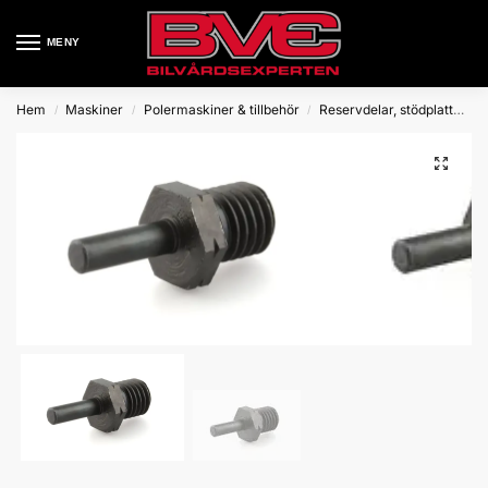
MENY
Hem
Maskiner
Polermaskiner & tillbehör
Reservdelar, stödplattor mm
/
/
/