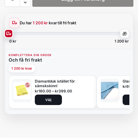
Du har
1 200 kr
kvar till fri frakt
🎁
0 kr
1 200 kr
KOMPLETTERA DIN ORDER
Och få fri frakt
1 200 kr kvar
Diamantduk istället för
Glasduk
sämskskinn!
kr
69.00
kr
160.00
–
kr
399.00
Välj
Lägg 