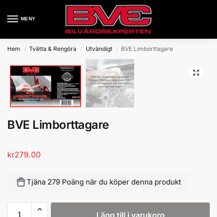
MENY
Hem
Tvätta & Rengöra
Utvändigt
BVE Limborttagare
/
/
/
BVE Limborttagare
kr
279.00
Tjäna 279 Poäng när du köper denna produkt
Lägg till i varukorg